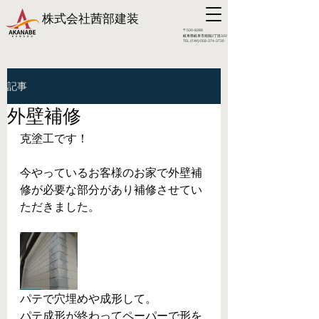
株式会社
茜部建装
〒500-8288
​岐阜県岐阜市南鶉3丁目322
TEL (FAX):
058-374-3730
記事
外壁補修
克塗工です！
今やっているお客様のお家で外壁補
修が必要な部分があり補修させてい
ただきました。
パテで穴埋めや成形して。
パテ成形が終わってペーパーで形を