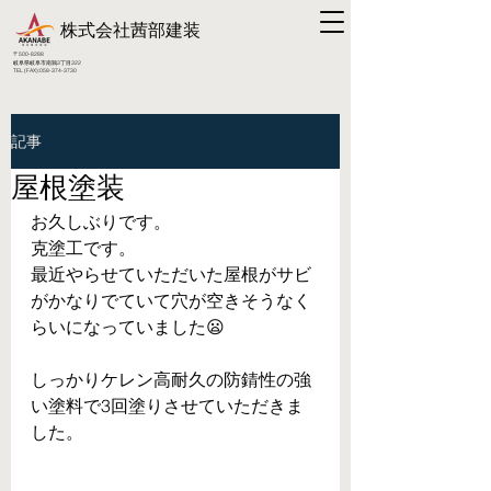
株式会社
茜部建装
〒500-8288
​岐阜県岐阜市南鶉3丁目322
TEL (FAX):
058-374-3730
記事
屋根塗装
お久しぶりです。
克塗工です。
最近やらせていただいた屋根がサビ
がかなりでていて穴が空きそうなく
らいになっていました😦
しっかりケレン高耐久の防錆性の強
い塗料で3回塗りさせていただきま
した。